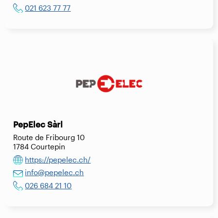
021 623 77 77
PepElec Sàrl
Route de Fribourg 10
1784 Courtepin
https://pepelec.ch/
info@pepelec.ch
026 684 21 10