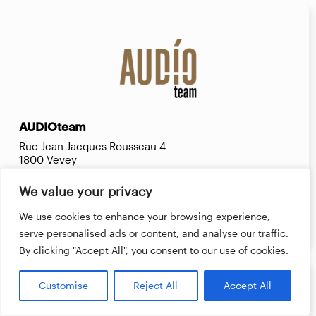
AUDIOteam
Rue Jean-Jacques Rousseau 4
1800 Vevey
https://www.audioteam.ch
We value your privacy
son@audioteam.ch
021 922 13 70
We use cookies to enhance your browsing experience,
serve personalised ads or content, and analyse our traffic.
By clicking "Accept All", you consent to our use of cookies.
Customise
Reject All
Accept All