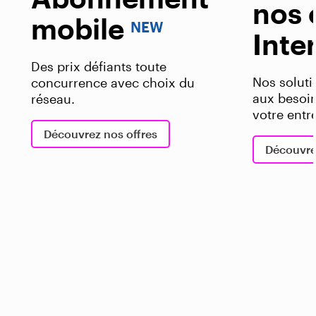
YverdonMAX
nos 
mobile
mobi
NEW
NEW
Inte
Des prix défiants toute
Abonnemen
Le Giga au meilleur prix de
Nos soluti
concurrence avec choix du
imbattabl
Suisse.
aux besoin
réseau.
d’un suppo
votre entr
En savoir plus
Découvrez nos offres
Découvre
Découvre