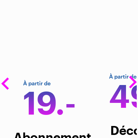
À partir de
4
À partir de
À parti
À partir de
19.-
1
34.-
Déc
Abonnement
Abo