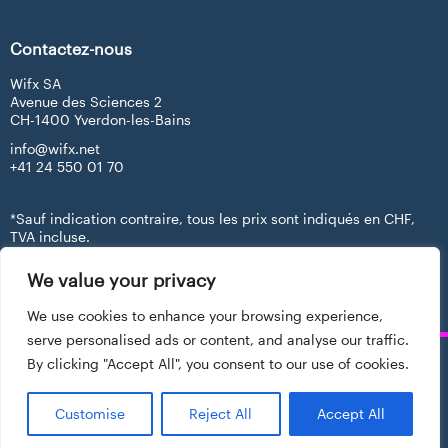
Contactez-nous
Wifx SA
Avenue des Sciences 2
CH-1400 Yverdon-les-Bains
info@wifx.net
+41 24 550 01 70
*Sauf indication contraire, tous les prix sont indiqués en CHF,
TVA incluse.
We value your privacy
We use cookies to enhance your browsing experience,
serve personalised ads or content, and analyse our traffic.
By clicking "Accept All", you consent to our use of cookies.
Wifx SA Copyright © 2021. Tous droits réservés.
Made with ♥ by
Hawaii Interactive
Customise
Reject All
Accept All
Conditions générales de vente
Déclaration de protection des données